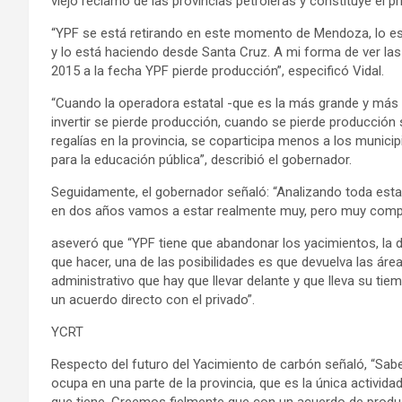
viejo reclamo de las provincias petroleras y constituye el p
“YPF se está retirando en este momento de Mendoza, lo est
y lo está haciendo desde Santa Cruz. A mi forma de ver la
2015 a la fecha YPF pierde producción”, especificó Vidal.
“Cuando la operadora estatal -que es la más grande y más im
invertir se pierde producción, cuando se pierde producción 
regalías en la provincia, se coparticipa menos a los munici
para la educación pública”, describió el gobernador.
Seguidamente, el gobernador señaló: “Analizando toda est
en dos años vamos a estar realmente muy, pero muy comp
aseveró que “YPF tiene que abandonar los yacimientos, la 
que hacer, una de las posibilidades es que devuelva las área
administrativo que hay que llevar delante y que lleva su tie
un acuerdo directo con el privado”.
YCRT
Respecto del futuro del Yacimiento de carbón señaló, “Sabe
ocupa en una parte de la provincia, que es la única activida
que tiene. Creemos fielmente que con un acuerdo de prod