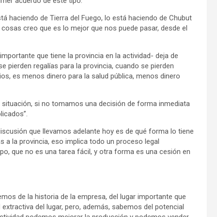
rimer acuerdo de este tipo.
á haciendo de Tierra del Fuego, lo está haciendo de Chubut
s cosas creo que es lo mejor que nos puede pasar, desde el
portante que tiene la provincia en la actividad- deja de
se pierden regalías para la provincia, cuando se pierden
pios, es menos dinero para la salud pública, menos dinero
a situación, si no tomamos una decisión de forma inmediata
licados”.
discusión que llevamos adelante hoy es de qué forma lo tiene
s a la provincia, eso implica todo un proceso legal
mpo, que no es una tarea fácil, y otra forma es una cesión en
mos de la historia de la empresa, del lugar importante que
d extractiva del lugar, pero, además, sabemos del potencial
uctividad podemos mejorar la producción y podemos vender