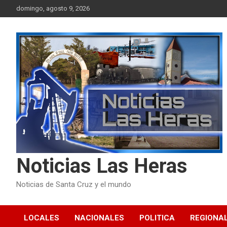
Skip
domingo, agosto 9, 2026
to
content
Noticias Las Heras
Noticias de Santa Cruz y el mundo
LOCALES
NACIONALES
POLITICA
REGIONA