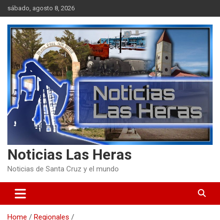
Skip
sábado, agosto 8, 2026
to
content
Noticias Las Heras
Noticias de Santa Cruz y el mundo
Home
Regionales