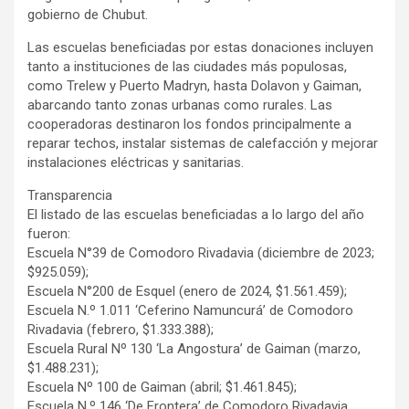
gobierno de Chubut.
Las escuelas beneficiadas por estas donaciones incluyen
tanto a instituciones de las ciudades más populosas,
como Trelew y Puerto Madryn, hasta Dolavon y Gaiman,
abarcando tanto zonas urbanas como rurales. Las
cooperadoras destinaron los fondos principalmente a
reparar techos, instalar sistemas de calefacción y mejorar
instalaciones eléctricas y sanitarias.
Transparencia
El listado de las escuelas beneficiadas a lo largo del año
fueron:
Escuela N°39 de Comodoro Rivadavia (diciembre de 2023;
$925.059);
Escuela N°200 de Esquel (enero de 2024, $1.561.459);
Escuela N.º 1.011 ‘Ceferino Namuncurá’ de Comodoro
Rivadavia (febrero, $1.333.388);
Escuela Rural Nº 130 ‘La Angostura’ de Gaiman (marzo,
$1.488.231);
Escuela Nº 100 de Gaiman (abril; $1.461.845);
Escuela N.º 146 ‘De Frontera’ de Comodoro Rivadavia