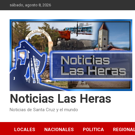
Skip
sábado, agosto 8, 2026
to
content
Noticias Las Heras
Noticias de Santa Cruz y el mundo
LOCALES
NACIONALES
POLITICA
REGIONA