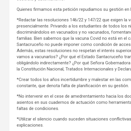
Quienes firmamos esta petición repudiamos su gestión en l
*Redactar las resoluciones 146/22 y 147/22 que exigen la v
presencialmente. Privando a los estudiantes de todos los ni
discriminándolos en vacunados y no vacunados, fomentando
familias. Bien sabemos que la vacuna Covid no está en el c
Santacruceño no puede imponer como condición de acceso 
Además, estas resoluciones no respetan el interés superior
vamos a vacunarlos? ¿Por qué el Estado Santacruceño trans
obligándolo indirectamente? ¿Por qué Señora Gobernadora 
la Constitución Nacional, Tratados Internacionales y Decl
*Crear todos los años incertidumbre y malestar en las com
constante, que denota falta de planificación en su gestión.
*No intervenir en el cese de amedrentamiento hacia los d
asientos en sus cuadernos de actuación como herramienta p
faltas de condiciones.
*Utilizar el silencio cuando suceden situaciones conflictiv
explicaciones.