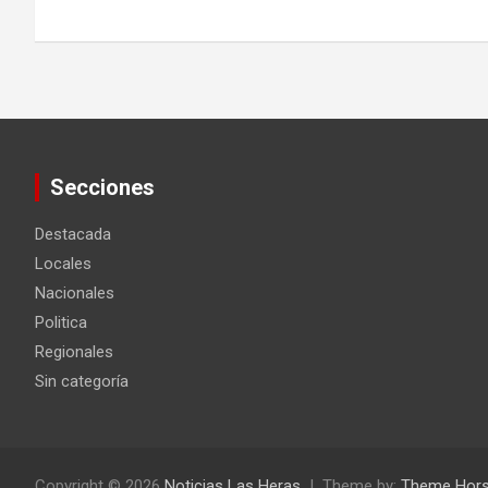
entradas
Secciones
Destacada
Locales
Nacionales
Politica
Regionales
Sin categoría
Copyright © 2026
Noticias Las Heras
Theme by:
Theme Hor