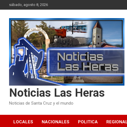
Skip
sábado, agosto 8, 2026
to
content
Noticias Las Heras
Noticias de Santa Cruz y el mundo
LOCALES
NACIONALES
POLITICA
REGIONA