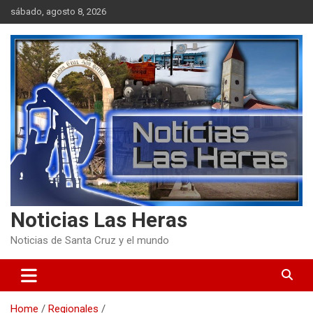
Skip
sábado, agosto 8, 2026
to
content
Noticias Las Heras
Noticias de Santa Cruz y el mundo
Home
Regionales