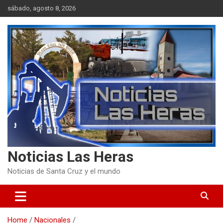
Skip
sábado, agosto 8, 2026
to
content
Noticias Las Heras
Noticias de Santa Cruz y el mundo
Home
Nacionales