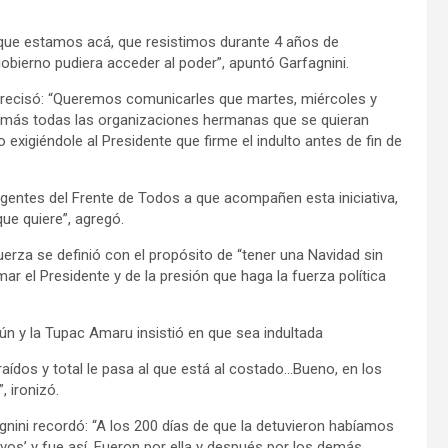
 que estamos acá, que resistimos durante 4 años de
bierno pudiera acceder al poder”, apuntó Garfagnini.
precisó: “Queremos comunicarles que martes, miércoles y
ala más todas las organizaciones hermanas que se quieran
igiéndole al Presidente que firme el indulto antes de fin de
igentes del Frente de Todos a que acompañen esta iniciativa,
ue quiere”, agregó.
uerza se definió con el propósito de “tener una Navidad sin
mar el Presidente y de la presión que haga la fuerza política
ún y la Tupac Amaru insistió en que sea indultada
aídos y total le pasa al que está al costado…Bueno, en los
 ironizó.
gnini recordó: “A los 200 días de que la detuvieron habíamos
vos’ y fue así. Fueron por ella y después por los demás