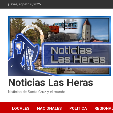
Skip
jueves, agosto 6, 2026
to
content
Noticias Las Heras
Noticias de Santa Cruz y el mundo
LOCALES
NACIONALES
POLITICA
REGIONA