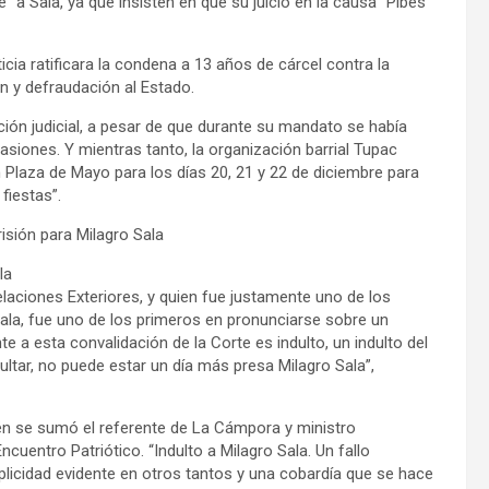
” a Sala, ya que insisten en que su juicio en la causa “Pibes
cia ratificara la condena a 13 años de cárcel contra la
ión y defraudación al Estado.
ión judicial, a pesar de que durante su mandato se había
siones. Y mientras tanto, la organización barrial Tupac
Plaza de Mayo para los días 20, 21 y 22 de diciembre para
fiestas”.
sión para Milagro Sala
la
laciones Exteriores, y quien fue justamente uno de los
Sala, fue uno de los primeros en pronunciarse sobre un
te a esta convalidación de la Corte es indulto, un indulto del
ultar, no puede estar un día más presa Milagro Sala”,
bién se sumó el referente de La Cámpora y ministro
uentro Patriótico. “Indulto a Milagro Sala. Un fallo
licidad evidente en otros tantos y una cobardía que se hace