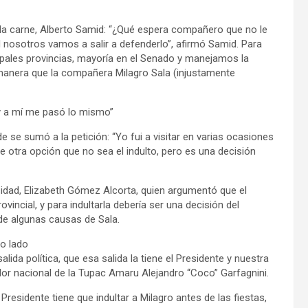
 la carne, Alberto Samid: “¿Qué espera compañero que no le
d nosotros vamos a salir a defenderlo”, afirmó Samid. Para
cipales provincias, mayoría en el Senado y manejamos la
 manera que la compañera Milagro Sala (injustamente
 y a mí me pasó lo mismo”
e se sumó a la petición: “Yo fui a visitar en varias ocasiones
e otra opción que no sea el indulto, pero es una decisión
sidad, Elizabeth Gómez Alcorta, quien argumentó que el
ovincial, y para indultarla debería ser una decisión del
de algunas causas de Sala.
ro lado
da política, que esa salida la tiene el Presidente y nuestra
nador nacional de la Tupac Amaru Alejandro “Coco” Garfagnini.
Presidente tiene que indultar a Milagro antes de las fiestas,