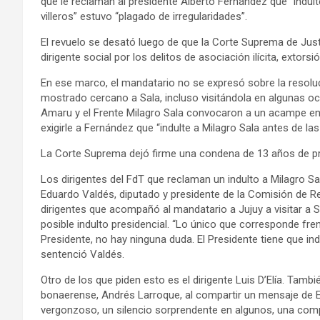
que le reclaman al presidente Alberto Fernández que “indulte
villeros” estuvo “plagado de irregularidades”.
El revuelo se desató luego de que la Corte Suprema de Justi
dirigente social por los delitos de asociación ilícita, extors
En ese marco, el mandatario no se expresó sobre la resoluc
mostrado cercano a Sala, incluso visitándola en algunas oca
Amaru y el Frente Milagro Sala convocaron a un acampe en 
exigirle a Fernández que “indulte a Milagro Sala antes de las 
La Corte Suprema dejó firme una condena de 13 años de pri
Los dirigentes del FdT que reclaman un indulto a Milagro Sa
Eduardo Valdés, diputado y presidente de la Comisión de Re
dirigentes que acompañó al mandatario a Jujuy a visitar a 
posible indulto presidencial. “Lo único que corresponde fren
Presidente, no hay ninguna duda. El Presidente tiene que ind
sentenció Valdés.
Otro de los que piden esto es el dirigente Luis D’Elía. Tam
bonaerense, Andrés Larroque, al compartir un mensaje de Enc
vergonzoso, un silencio sorprendente en algunos, una comp