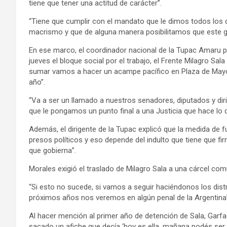
tiene que tener una actitud de carácter”.
“Tiene que cumplir con el mandato que le dimos todos los
macrismo y que de alguna manera posibilitamos que este go
En ese marco, el coordinador nacional de la Tupac Amaru 
jueves el bloque social por el trabajo, el Frente Milagro S
sumar vamos a hacer un acampe pacífico en Plaza de Mayo ex
año”.
“Va a ser un llamado a nuestros senadores, diputados y dir
que le pongamos un punto final a una Justicia que hace lo q
Además, el dirigente de la Tupac explicó que la medida de f
presos políticos y eso depende del indulto que tiene que fir
que gobierna”.
Morales exigió el traslado de Milagro Sala a una cárcel com
“Si esto no sucede, si vamos a seguir haciéndonos los distr
próximos años nos veremos en algún penal de la Argentina”,
Al hacer mención al primer año de detención de Sala, Garfa
sacado un afiche que decía ‘hoy es ella, mañana podés ser 