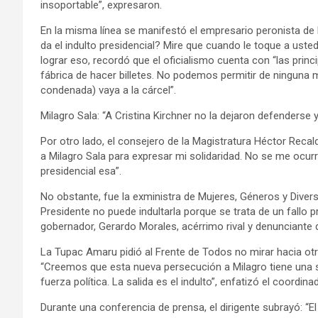
insoportable”, expresaron.
En la misma línea se manifestó el empresario peronista de
da el indulto presidencial? Mire que cuando le toque a uste
lograr eso, recordó que el oficialismo cuenta con “las prin
fábrica de hacer billetes. No podemos permitir de ninguna
condenada) vaya a la cárcel”.
Milagro Sala: “A Cristina Kirchner no la dejaron defenderse
Por otro lado, el consejero de la Magistratura Héctor Recald
a Milagro Sala para expresar mi solidaridad. No se me ocurr
presidencial esa”.
No obstante, fue la exministra de Mujeres, Géneros y Diver
Presidente no puede indultarla porque se trata de un fallo pr
gobernador, Gerardo Morales, acérrimo rival y denunciante 
La Tupac Amaru pidió al Frente de Todos no mirar hacia ot
“Creemos que esta nueva persecución a Milagro tiene una sali
fuerza política. La salida es el indulto”, enfatizó el coordi
Durante una conferencia de prensa, el dirigente subrayó: “El 