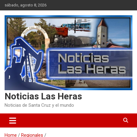
Skip
sábado, agosto 8, 2026
to
content
Noticias Las Heras
Noticias de Santa Cruz y el mundo
Home
Regionales