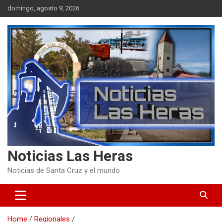
Skip
domingo, agosto 9, 2026
to
content
Noticias Las Heras
Noticias de Santa Cruz y el mundo
Home
Regionales