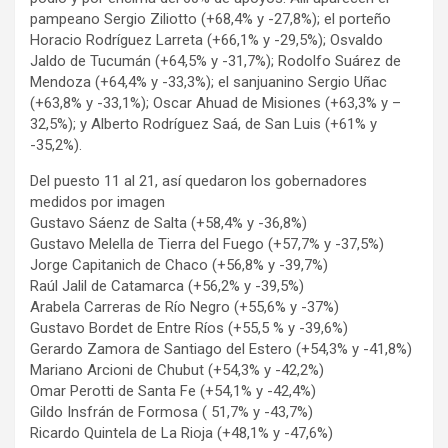
pampeano Sergio Ziliotto (+68,4% y -27,8%); el porteño
Horacio Rodríguez Larreta (+66,1% y -29,5%); Osvaldo
Jaldo de Tucumán (+64,5% y -31,7%); Rodolfo Suárez de
Mendoza (+64,4% y -33,3%); el sanjuanino Sergio Uñac
(+63,8% y -33,1%); Oscar Ahuad de Misiones (+63,3% y –
32,5%); y Alberto Rodríguez Saá, de San Luis (+61% y
-35,2%).
Del puesto 11 al 21, así quedaron los gobernadores
medidos por imagen
Gustavo Sáenz de Salta (+58,4% y -36,8%)
Gustavo Melella de Tierra del Fuego (+57,7% y -37,5%)
Jorge Capitanich de Chaco (+56,8% y -39,7%)
Raúl Jalil de Catamarca (+56,2% y -39,5%)
Arabela Carreras de Río Negro (+55,6% y -37%)
Gustavo Bordet de Entre Ríos (+55,5 % y -39,6%)
Gerardo Zamora de Santiago del Estero (+54,3% y -41,8%)
Mariano Arcioni de Chubut (+54,3% y -42,2%)
Omar Perotti de Santa Fe (+54,1% y -42,4%)
Gildo Insfrán de Formosa ( 51,7% y -43,7%)
Ricardo Quintela de La Rioja (+48,1% y -47,6%)