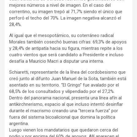
mejores números a nivel de imagen. En el caso del
correntino, su imagen trepó al 71,7% siendo el único que
perforó el techo del 70%. La imagen negativa alcanzó el
28,4%.
Al igual que el mesopotámico, su coterráneo radical
Morales también cosechó buenas cifras: 69,3% de apoyos
y 28,4% de antipatía hacia su figura, mientras repite a los
cuatro vientos que será candidato a Presidente e incluso
desafía a Mauricio Macri a disputar una interna.
Schiaretti, representante de la línea del cordobesismo que
creó junto al difunto Juan Manuel de la Sota, también está
asentado en su territorio. “El Gringo” fue avalado por el
68,5% de los consultados y vilipendiado por el 27,2%.
Dentro del panorama nacional, presenta una línea afín al
antikirchnerismo, espacio al que incluso intentó desinflar
durante el macrismo creando una “tercera fuerza” por
fuera del sistema bicoalicional que domina la política
argentina.
Luego vienen los mandatarios que quedaron cerca del
podio y por encima del 60% de apoyos. Allí aparecen el