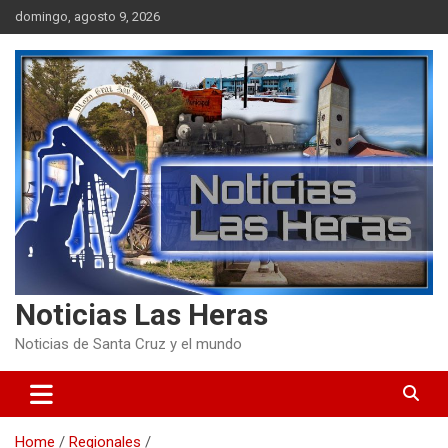
Skip
domingo, agosto 9, 2026
to
content
Noticias Las Heras
Noticias de Santa Cruz y el mundo
Home
Regionales