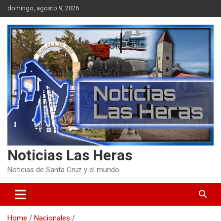
Skip
domingo, agosto 9, 2026
to
content
Noticias Las Heras
Noticias de Santa Cruz y el mundo
Home
Nacionales