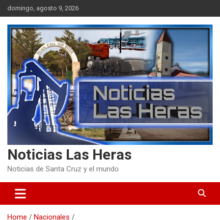
Skip
domingo, agosto 9, 2026
to
content
Noticias Las Heras
Noticias de Santa Cruz y el mundo
Home
Nacionales