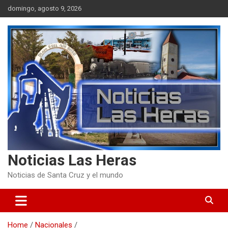
Skip
domingo, agosto 9, 2026
to
content
Noticias Las Heras
Noticias de Santa Cruz y el mundo
Home
Nacionales