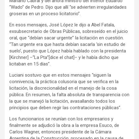
Mariano Cabral y del ahora ministro del Interior Eduardo
“Wado” de Pedro. Dijo que allí “se advierten irregularidades
groseras en un proceso licitatorio”.
En esos mensajes, José López le dijo a Abel Fatala,
exsubsecretario de Obras Públicas, sobreseído en el juicio
oral, que “debían sacar urgente” la licitación en cuestión.
“Tan urgente era que hasta debían sacarla ‘sin estudio de
suelo’, puesto que López había hablado con la presidenta
[Kirchner] –“La Pta”[dice el chat]– y le había dicho que
licitaban en 15 días”.
Luciani sostuvo que en estos mensajes “siguen la
connivencia, la práctica colusoria que se verifica en la
licitación, la discrecionalidad en el manejo de la cosa
pública. En resumen, la falta absoluta de transparencia con
la que se manejó la licitación, avasallando todos los
principios que deben regir las contrataciones públicas”.
Los funcionarios se reunían con los empresarios y
finalmente se adjudicó la obra a la empresa Esuco, de
Carlos Wagner, entonces presidente de la Cámara
Argentina de la Construcción, procesado en la causa de