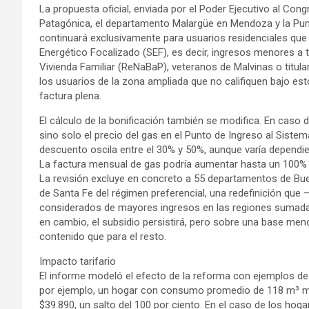
La propuesta oficial, enviada por el Poder Ejecutivo al Cong
Patagónica, el departamento Malargüe en Mendoza y la Puna
continuará exclusivamente para usuarios residenciales que 
Energético Focalizado (SEF), es decir, ingresos menores a 
Vivienda Familiar (ReNaBaP), veteranos de Malvinas o titula
los usuarios de la zona ampliada que no califiquen bajo estos
factura plena.
El cálculo de la bonificación también se modifica. En caso d
sino solo el precio del gas en el Punto de Ingreso al Sistem
descuento oscila entre el 30% y 50%, aunque varía dependie
La factura mensual de gas podría aumentar hasta un 100% p
La revisión excluye en concreto a 55 departamentos de Bue
de Santa Fe del régimen preferencial, una redefinición qu
considerados de mayores ingresos en las regiones sumadas 
en cambio, el subsidio persistirá, pero sobre una base me
contenido que para el resto.
Impacto tarifario
El informe modeló el efecto de la reforma con ejemplos de 
por ejemplo, un hogar con consumo promedio de 118 m³ me
$39.890, un salto del 100 por ciento. En el caso de los hoga