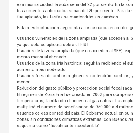
esa misma ciudad, la suba sería del 22 por ciento. En la z
los aumentos anticipados serían del 20 por ciento. Para l
fue aplicado, las tarifas se mantendrán sin cambios.
Esta reestructuración segmenta a los usuarios en cuatro g
Usuarios vulnerables de la zona ampliada (que acceden al SE
ya que solo se aplicará sobre el PIST.
Usuarios de la zona ampliada (que no acceden al SEF): expe
monto mensual abonado.
Usuarios de la zona fría histórica: seguirán recibiendo el s
aumento más moderado.
Usuarios fuera de ambos regímenes: no tendrán cambios, 
menor.
Reducción del gasto público y protección social focalizada
El régimen de Zona Fría fue creado en 2002 para compensar
temperaturas, facilitando el acceso al gas natural. La ampl
multiplicó el número de beneficiarios de 950.000 a 4 millone
usuarios de gas por red del país. El Gobierno actual, en s
zonas sin condiciones climáticas extremas, con Buenos Air
esquema como “fiscalmente insostenible”.