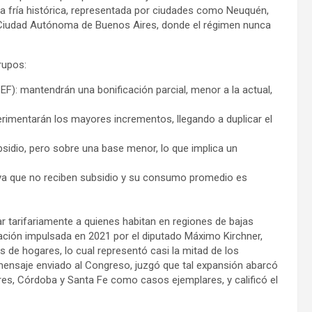
ona fría histórica, representada por ciudades como Neuquén,
a Ciudad Autónoma de Buenos Aires, donde el régimen nunca
rupos:
F): mantendrán una bonificación parcial, menor a la actual,
rimentarán los mayores incrementos, llegando a duplicar el
ubsidio, pero sobre una base menor, lo que implica un
ya que no reciben subsidio y su consumo promedio es
 tarifariamente a quienes habitan en regiones de bajas
iación impulsada en 2021 por el diputado Máximo Kirchner,
s de hogares, lo cual representó casi la mitad de los
u mensaje enviado al Congreso, juzgó que tal expansión abarcó
es, Córdoba y Santa Fe como casos ejemplares, y calificó el