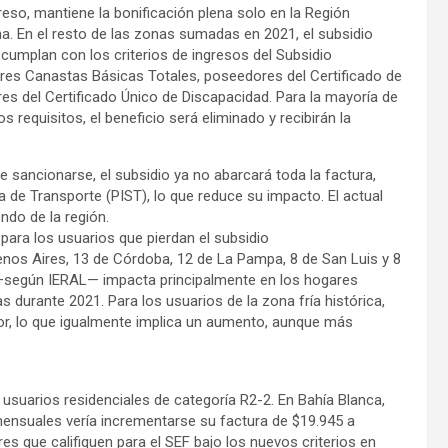
reso, mantiene la bonificación plena solo en la Región
. En el resto de las zonas sumadas en 2021, el subsidio
cumplan con los criterios de ingresos del Subsidio
tres Canastas Básicas Totales, poseedores del Certificado de
res del Certificado Único de Discapacidad. Para la mayoría de
 requisitos, el beneficio será eliminado y recibirán la
e sancionarse, el subsidio ya no abarcará toda la factura,
a de Transporte (PIST), lo que reduce su impacto. El actual
ndo de la región.
ara los usuarios que pierdan el subsidio
nos Aires, 13 de Córdoba, 12 de La Pampa, 8 de San Luis y 8
e —según IERAL— impacta principalmente en los hogares
durante 2021. Para los usuarios de la zona fría histórica,
nor, lo que igualmente implica un aumento, aunque más
usuarios residenciales de categoría R2-2. En Bahía Blanca,
nsuales vería incrementarse su factura de $19.945 a
res que califiquen para el SEF bajo los nuevos criterios en