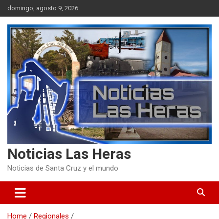
Skip
domingo, agosto 9, 2026
to
content
Noticias Las Heras
Noticias de Santa Cruz y el mundo
Home
Regionales