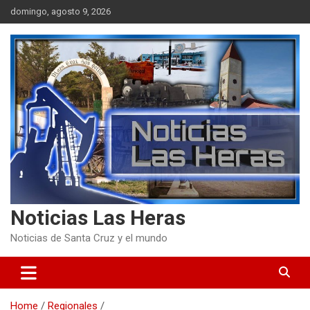
Skip
domingo, agosto 9, 2026
to
content
Noticias Las Heras
Noticias de Santa Cruz y el mundo
Home
Regionales