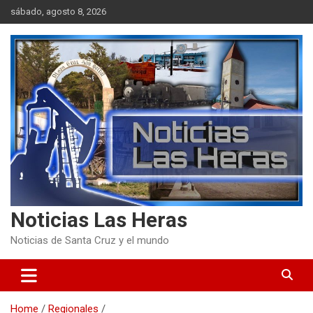
Skip
sábado, agosto 8, 2026
to
content
Noticias Las Heras
Noticias de Santa Cruz y el mundo
Home
Regionales