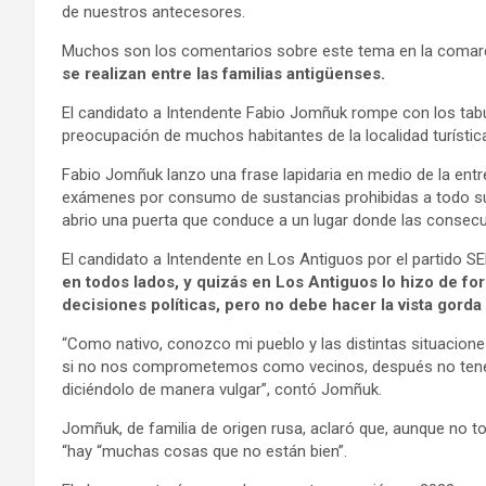
de nuestros antecesores.
Muchos son los comentarios sobre este tema en la coma
se realizan entre las familias antigüenses.
El candidato a Intendente Fabio Jomñuk rompe con los tab
preocupación de muchos habitantes de la localidad turístic
Fabio Jomñuk lanzo una frase lapidaria en medio de la entre
exámenes por consumo de sustancias prohibidas a todo su 
abrio una puerta que conduce a un lugar donde las consec
El candidato a Intendente en Los Antiguos por el partido 
en todos lados, y quizás en Los Antiguos lo hizo de f
decisiones políticas, pero no debe hacer la vista gorda
“Como nativo, conozco mi pueblo y las distintas situacion
si no nos comprometemos como vecinos, después no tene
diciéndolo de manera vulgar”, contó Jomñuk.
Jomñuk, de familia de origen rusa, aclaró que, aunque no to
“hay “muchas cosas que no están bien”.