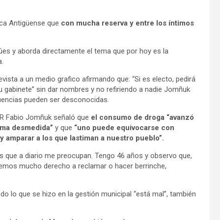
rca Antigüense que
con mucha reserva y entre los íntimos
úes y aborda directamente el tema que por hoy es la
a.
vista a un medio grafico afirmando que: “Si es electo, pedirá
gabinete” sin dar nombres y no refiriendo a nadie Jomñuk
uencias pueden ser desconocidas.
SER Fabio Jomñuk señaló que
el consumo de droga “avanzó
orma desmedida”
y que
“uno puede equivocarse con
 y amparar a los que lastiman a nuestro pueblo”.
es que a diario me preocupan. Tengo 46 años y observo que,
mos mucho derecho a reclamar o hacer berrinche,
do lo que se hizo en la gestión municipal “está mal”, también