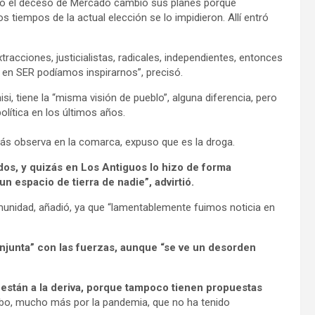
ero el deceso de Mercado cambió sus planes porque
 tiempos de la actual elección se lo impidieron. Allí entró
tracciones, justicialistas, radicales, independientes, entonces
en SER podíamos inspirarnos”, precisó.
isi, tiene la “misma visión de pueblo”, alguna diferencia, pero
lítica en los últimos años.
ás observa en la comarca, expuso que es la droga.
os, y quizás en Los Antiguos lo hizo de forma
n espacio de tierra de nadie”, advirtió.
munidad, añadió, ya que “lamentablemente fuimos noticia en
njunta” con las fuerzas, aunque “se ve un desorden
 están a la deriva, porque tampoco tienen propuestas
ibo, mucho más por la pandemia, que no ha tenido