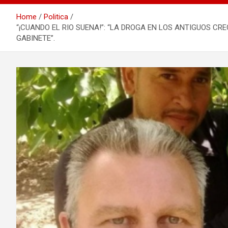
Home
Politica
“¡CUANDO EL RIO SUENA!”: “LA DROGA EN LOS ANTIGUOS C
GABINETE”.