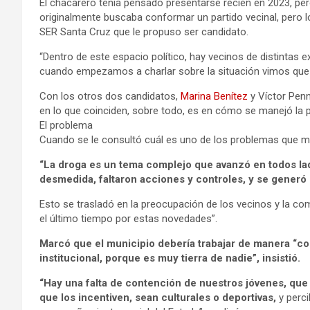
El chacarero tenía pensado presentarse recién en 2023, p
originalmente buscaba conformar un partido vecinal, pero los
SER Santa Cruz que le propuso ser candidato.
“Dentro de este espacio político, hay vecinos de distintas ex
cuando empezamos a charlar sobre la situación vimos que 
Con los otros dos candidatos,
Marina Benítez
y Víctor Penn
en lo que coinciden, sobre todo, es en cómo se manejó la po
El problema
Cuando se le consultó cuál es uno de los problemas que m
“La droga es un tema complejo que avanzó en todos lad
desmedida, faltaron acciones y controles, y se generó u
Esto se trasladó en la preocupación de los vecinos y la co
el último tiempo por estas novedades”.
Marcó que el municipio debería trabajar de manera “co
institucional, porque es muy tierra de nadie”, insistió.
“Hay una falta de contención de nuestros jóvenes, que
que los incentiven, sean culturales o deportivas,
y perc