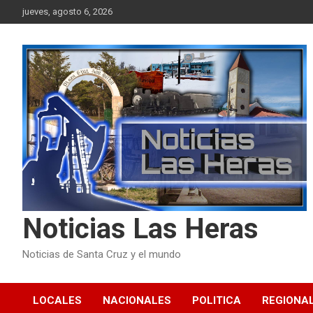
Skip
jueves, agosto 6, 2026
to
content
Noticias Las Heras
Noticias de Santa Cruz y el mundo
LOCALES
NACIONALES
POLITICA
REGIONA