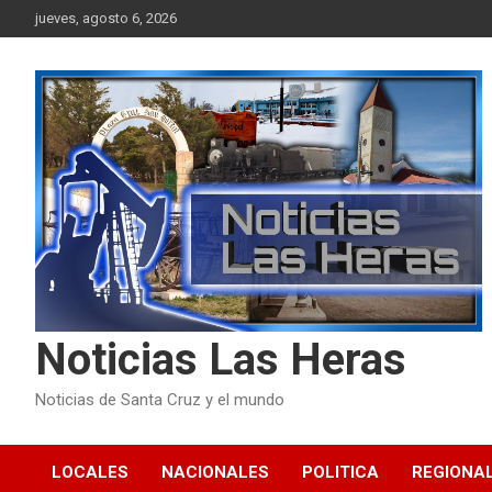
Skip
jueves, agosto 6, 2026
to
content
Noticias Las Heras
Noticias de Santa Cruz y el mundo
LOCALES
NACIONALES
POLITICA
REGIONA