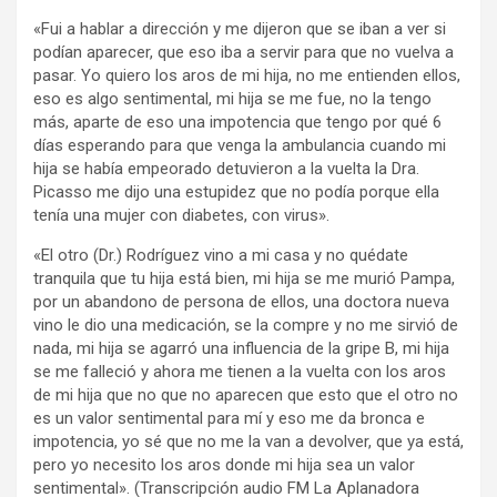
«Fui a hablar a dirección y me dijeron que se iban a ver si
podían aparecer, que eso iba a servir para que no vuelva a
pasar. Yo quiero los aros de mi hija, no me entienden ellos,
eso es algo sentimental, mi hija se me fue, no la tengo
más, aparte de eso una impotencia que tengo por qué 6
días esperando para que venga la ambulancia cuando mi
hija se había empeorado detuvieron a la vuelta la Dra.
Picasso me dijo una estupidez que no podía porque ella
tenía una mujer con diabetes, con virus».
«El otro (Dr.) Rodríguez vino a mi casa y no quédate
tranquila que tu hija está bien, mi hija se me murió Pampa,
por un abandono de persona de ellos, una doctora nueva
vino le dio una medicación, se la compre y no me sirvió de
nada, mi hija se agarró una influencia de la gripe B, mi hija
se me falleció y ahora me tienen a la vuelta con los aros
de mi hija que no que no aparecen que esto que el otro no
es un valor sentimental para mí y eso me da bronca e
impotencia, yo sé que no me la van a devolver, que ya está,
pero yo necesito los aros donde mi hija sea un valor
sentimental». (Transcripción audio FM La Aplanadora