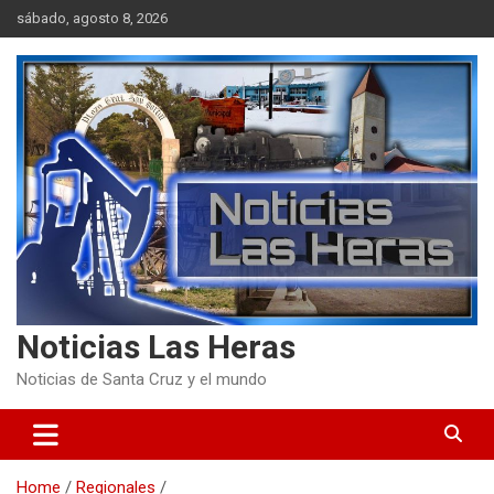
Skip
sábado, agosto 8, 2026
to
content
Noticias Las Heras
Noticias de Santa Cruz y el mundo
Home
Regionales