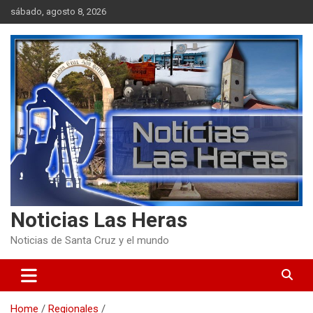
Skip
sábado, agosto 8, 2026
to
content
Noticias Las Heras
Noticias de Santa Cruz y el mundo
Home
Regionales