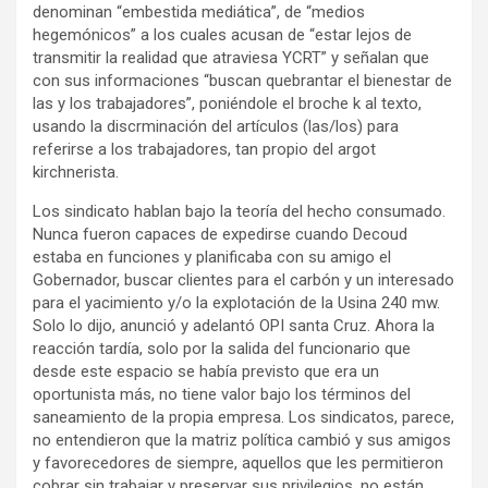
denominan “embestida mediática”, de “medios
hegemónicos” a los cuales acusan de “estar lejos de
transmitir la realidad que atraviesa YCRT” y señalan que
con sus informaciones “buscan quebrantar el bienestar de
las y los trabajadores”, poniéndole el broche k al texto,
usando la discrminación del artículos (las/los) para
referirse a los trabajadores, tan propio del argot
kirchnerista.
Los sindicato hablan bajo la teoría del hecho consumado.
Nunca fueron capaces de expedirse cuando Decoud
estaba en funciones y planificaba con su amigo el
Gobernador, buscar clientes para el carbón y un interesado
para el yacimiento y/o la explotación de la Usina 240 mw.
Solo lo dijo, anunció y adelantó OPI santa Cruz. Ahora la
reacción tardía, solo por la salida del funcionario que
desde este espacio se había previsto que era un
oportunista más, no tiene valor bajo los términos del
saneamiento de la propia empresa. Los sindicatos, parece,
no entendieron que la matriz política cambió y sus amigos
y favorecedores de siempre, aquellos que les permitieron
cobrar sin trabajar y preservar sus privilegios, no están.