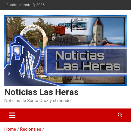
Skip
sábado, agosto 8, 2026
to
content
Noticias Las Heras
Noticias de Santa Cruz y el mundo
Home
Regionales