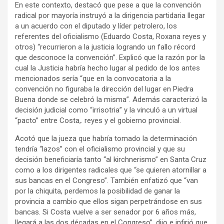
En este contexto, destacó que pese a que la convención
radical por mayoría instruyó a la dirigencia partidaria llegar
a un acuerdo con el diputado y líder petrolero, los
referentes del oficialismo (Eduardo Costa, Roxana reyes y
otros) “recurrieron a la justicia logrando un fallo récord
que desconoce la convención”. Explicó que la razón por la
cual la Justicia habría hecho lugar al pedido de los antes
mencionados sería “que en la convocatoria a la
convención no figuraba la dirección del lugar en Piedra
Buena donde se celebró la misma”. Además caracterizó la
decisión judicial como “irrisotria” y la vinculó a un virtual
“pacto” entre Costa,. reyes y el gobierno provincial.
Acotó que la jueza que habría tomado la determinación
tendría “lazos” con el oficialismo provincial y que su
decisión beneficiaría tanto “al kirchnerismo” en Santa Cruz
como a los dirigentes radicales que “se quieren atornillar a
sus bancas en el Congreso”. También enfatizó que “van
por la chiquita, perdemos la posibilidad de ganar la
provincia a cambio que ellos sigan perpetrándose en sus
bancas. Si Costa vuelve a ser senador por 6 años más,
llegará a las dos décadas en el Congreso”, dijo e infirió que