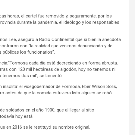
as horas, el cartel fue removido y, seguramente, por los
rovincia durante la pandemia, el ideólogo y los responsables
arlos Lee, aseguró a Radio Continental que si bien la anécdota
ncontraron con “la realidad que venimos denunciando y de
 públicas los funcionarios”.
incia:“Formosa cada día está decreciendo en forma abrupta.
erras con 120 mil hectáreas de algodón, hoy no tenemos ni
o tenemos dos mil”, se lamentó.
n insólita: el vicegobernador de Formosa, Eber Wilson Solís,
ro antes de que la comida estuviera lista alguien se robó
e soldados en el año 1900, que al llegar al sitio
todavía hoy está.
e en 2016 se le restituyó su nombre original.