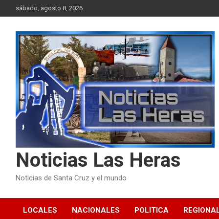
Skip
sábado, agosto 8, 2026
to
content
Noticias Las Heras
Noticias de Santa Cruz y el mundo
LOCALES
NACIONALES
POLITICA
REGIONA