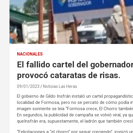
NACIONALES
El fallido cartel del gobernad
provocó cataratas de risas.
09/01/2023
Noticias Las Heras
El gobierno de Gildo Insfrán instaló un cartel propagandíst
localidad de Formosa, pero no se percató de cómo podía in
imagen sonriente se leía “Formosa crece, El Chorro también
En segundos, la publicidad de campaña se volvió viral, ya 
queInsfrán era, supuestamente, el ladrón que también crecía
“Felicitaciones a “el chorro” por seguir creciendo”, ironizó un