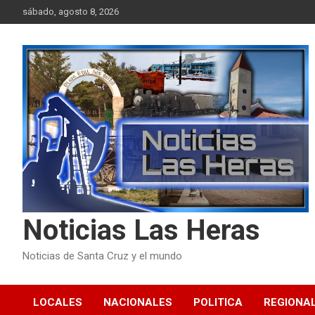
Skip
sábado, agosto 8, 2026
to
content
Noticias Las Heras
Noticias de Santa Cruz y el mundo
LOCALES
NACIONALES
POLITICA
REGIONA