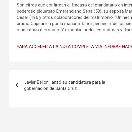
Son cifras que confirman el fracaso del mandatario en inten
poderoso piquetero Emerenciano Sena (58), su esposa Marcel
César (19), y otros colaboradores del matrimonio. “Un hech
bramó Capitanich por la mañana. Difícil peripecia: de los si
mandatario derrotado. Y exponían poder, estructuras y dine
PARA ACCEDER A LA NOTA COMPLETA VIA INFOBAE HACE
Navegación
Javier Belloni lanzó su candidatura para la
de
gobernación de Santa Cruz.
entradas