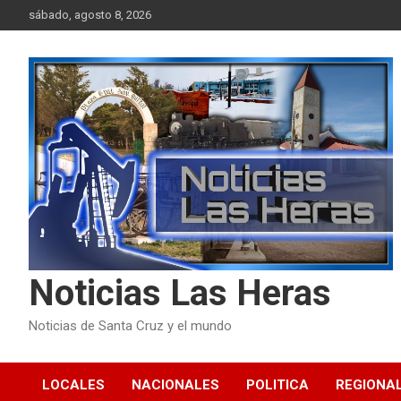
Skip
sábado, agosto 8, 2026
to
content
Noticias Las Heras
Noticias de Santa Cruz y el mundo
LOCALES
NACIONALES
POLITICA
REGIONA