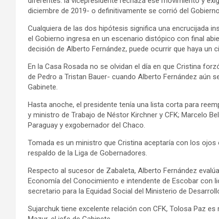
diferentes: la vicepresidente rechaza ese movimiento y ex
diciembre de 2019- o definitivamente se corrió del Gobierno
Cualquiera de las dos hipótesis significa una encrucijada in
el Gobierno ingresa en un escenario distópico con final abie
decisión de Alberto Fernández, puede ocurrir que haya un c
En la Casa Rosada no se olvidan el día en que Cristina for
de Pedro a Tristan Bauer- cuando Alberto Fernández aún se
Gabinete.
Hasta anoche, el presidente tenía una lista corta para re
y ministro de Trabajo de Néstor Kirchner y CFK; Marcelo Be
Paraguay y exgobernador del Chaco.
Tomada es un ministro que Cristina aceptaría con los ojos ce
respaldo de la Liga de Gobernadores.
Respecto al sucesor de Zabaleta, Alberto Fernández evalúa l
Economía del Conocimiento e intendente de Escobar con licen
secretario para la Equidad Social del Ministerio de Desarrollo
Sujarchuk tiene excelente relación con CFK, Tolosa Paz es 
Mazur, el jefe de Gabinete.