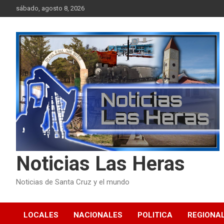
Skip
sábado, agosto 8, 2026
to
content
Noticias Las Heras
Noticias de Santa Cruz y el mundo
LOCALES
NACIONALES
POLITICA
REGIONA