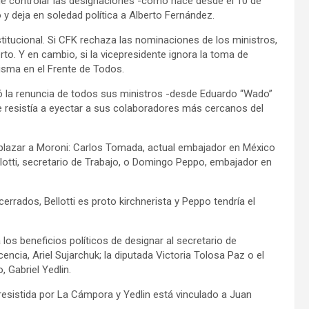
ige controlar las designaciones -como hace desde el 10 de
 y deja en soledad política a Alberto Fernández.
stitucional. Si CFK rechaza las nominaciones de los ministros,
rto. Y en cambio, si la vicepresidente ignora la toma de
isma en el Frente de Todos.
zó la renuncia de todos sus ministros -desde Eduardo “Wado”
 resistía a eyectar a sus colaboradores más cercanos del
emplazar a Moroni: Carlos Tomada, actual embajador en México
llotti, secretario de Trabajo, o Domingo Peppo, embajador en
rrados, Bellotti es proto kirchnerista y Peppo tendría el
os beneficios políticos de designar al secretario de
cia, Ariel Sujarchuk; la diputada Victoria Tolosa Paz o el
, Gabriel Yedlin.
resistida por La Cámpora y Yedlin está vinculado a Juan