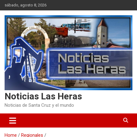
Skip
sábado, agosto 8, 2026
to
content
Noticias Las Heras
Noticias de Santa Cruz y el mundo
Home
Regionales