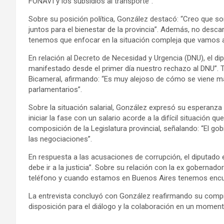
FONAVI y los subsidios al transporte”.
Sobre su posición política, González destacó: “Creo que s
juntos para el bienestar de la provincia”. Además, no descar
tenemos que enfocar en la situación compleja que vamos a
En relación al Decreto de Necesidad y Urgencia (DNU), el d
manifestado desde el primer día nuestro rechazo al DNU”. 
Bicameral, afirmando: “Es muy alejoso de cómo se viene ma
parlamentarios”.
Sobre la situación salarial, González expresó su esperanza 
iniciar la fase con un salario acorde a la difícil situación 
composición de la Legislatura provincial, señalando: “El gobi
las negociaciones”.
En respuesta a las acusaciones de corrupción, el diputado e
debe ir a la justicia”. Sobre su relación con la ex gobern
teléfono y cuando estamos en Buenos Aires tenemos encu
La entrevista concluyó con González reafirmando su compr
disposición para el diálogo y la colaboración en un momento