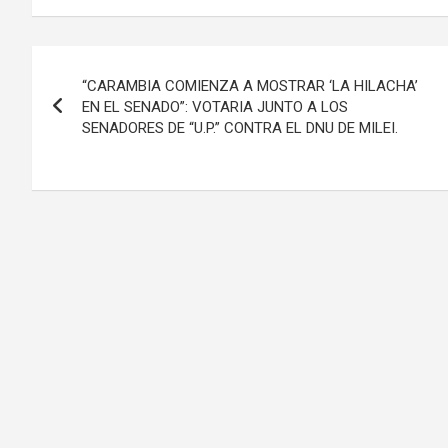
Navegación
“CARAMBIA COMIENZA A MOSTRAR ‘LA HILACHA’
de
EN EL SENADO”: VOTARIA JUNTO A LOS
SENADORES DE “U.P.” CONTRA EL DNU DE MILEI.
entradas