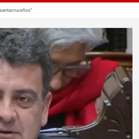
 santacruceños”.