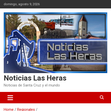
Skip
domingo, agosto 9, 2026
to
content
Noticias Las Heras
Noticias de Santa Cruz y el mundo
Home
Regionales