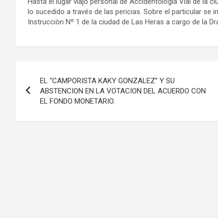
Hasta el lugar viajó personal de Accidentología Vial de la ci
lo sucedido a través de las pericias. Sobre el particular se
Instrucciòn Nº 1 de la ciudad de Las Heras a cargo de la 
Navegación
EL “CAMPORISTA KAKY GONZALEZ” Y SU
de
ABSTENCION EN LA VOTACION DEL ACUERDO CON
EL FONDO MONETARIO.
entradas