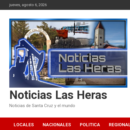
Skip
jueves, agosto 6, 2026
to
content
Noticias Las Heras
Noticias de Santa Cruz y el mundo
LOCALES
NACIONALES
POLITICA
REGIONA