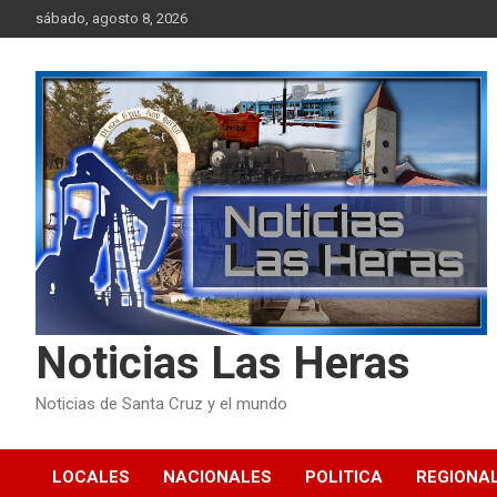
Skip
sábado, agosto 8, 2026
to
content
Noticias Las Heras
Noticias de Santa Cruz y el mundo
LOCALES
NACIONALES
POLITICA
REGIONA