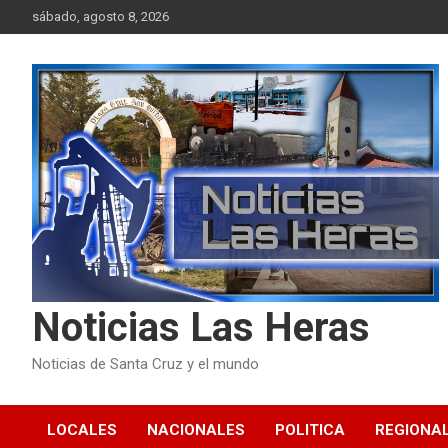
Skip
sábado, agosto 8, 2026
to
content
Noticias Las Heras
Noticias de Santa Cruz y el mundo
LOCALES
NACIONALES
POLITICA
REGIONA