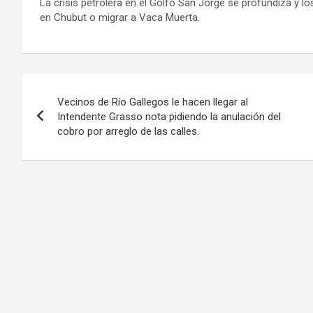
La crisis petrolera en el Golfo San Jorge se profundiza y l
en Chubut o migrar a Vaca Muerta.
Navegación
Vecinos de Río Gallegos le hacen llegar al
de
Intendente Grasso nota pidiendo la anulación del
cobro por arreglo de las calles.
entradas