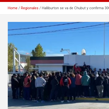
Home
Regionales
Halliburton se va de Chubut y confirma 300