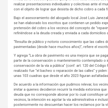
realizar presentaciones individuales y colectivas ante el mu
con el objeto de lograr que desista de dicho cobro a cada fr
Bajo el asesoramiento del abogado local José Luis Janezak, 
se han elaborado los escritos que contienen un pedido expr
pretensión del cobro a los vecinos del concepto de “repavim
refiriéndose a la deuda creada y enviada a cada domicilios a
“Resulta de público y notorio conocimiento que las calles
pavimentadas (desde hace muchos años)”, refiere el escrit
Y agrega “La obra de pavimento es una mejora que se paga
parte de la conservación o mantenimiento contemplado o inc
conservación de la vía a pública” (conf. art. 120 del Código 
realizado fue “el bacheo o reparación de las calles” y piden
unas 103 cuadras que desde el año 2023 figuran asfaltadas e
De acuerdo a la información que pudimos relevar, los vecin
imitar a quienes decidieron recurrir la medida extorsiva que
deuda que no corresponde abonar por lo cual constituye una
vecinos, la intención es agotar la vía administrativa e inclu
posteriormente no descuentan hacer los reclamos por la vía