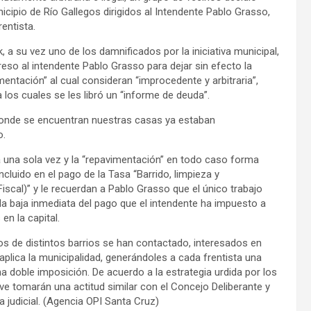
nicipio de Río Gallegos dirigidos al Intendente Pablo Grasso,
entista.
a su vez uno de los damnificados por la iniciativa municipal,
eso al intendente Pablo Grasso para dejar sin efecto la
entación” al cual consideran “improcedente y arbitraria”,
 los cuales se les libró un “informe de deuda”.
 donde se encuentran nuestras casas ya estaban
o.
 una sola vez y la “repavimentación” en todo caso forma
luido en el pago de la Tasa “Barrido, limpieza y
Fiscal)” y le recuerdan a Pablo Grasso que el único trabajo
 la baja inmediata del pago que el intendente ha impuesto a
n la capital.
os de distintos barrios se han contactado, interesados en
 aplica la municipalidad, generándoles a cada frentista una
 doble imposición. De acuerdo a la estrategia urdida por los
sive tomarán una actitud similar con el Concejo Deliberante y
 judicial. (Agencia OPI Santa Cruz)