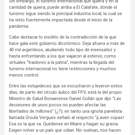
Sin embargo, el turismo internacional que quiera y en la
cantidad de quiera, puede arriba a El Calafate, donde el
turismo sigue siendo la principal industria local, la cual se
ha visto fuertemente impactada desde el inicio de la
pandemia.
Cabe destacar lo insólito de la contradicción de la que
hace gala este gobierno dicotómico. Deja afuera a más de
40 mil argentinos, aludiendo todo tipo de insensatez y
hasta enfrentando a los que viajaron al exterior, como
virtuales “traidores a la patria”, mientras la llegada del
turismo internacional no tiene restricciones y muchos
menos control.
Entre las estupideces que se escucharon y leyeron estos
días, de parte del círculo áulico del FPV, está la del propio
Ministro de Salud Bonaerense Daniel Gollán que dijo “Las
decisiones de unos pocos no pueden afectar las
libertades de millones” (¿?); en tanto una ignota panelista
llamada Úrsula Vergues señaló al respecto “¡Laven copas!
Esa es la que va. Quédense en Miami y hagan su gracia.
Exigen volver a un país que odian. No vuelvan, nos hacen