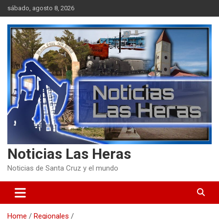
Skip
sábado, agosto 8, 2026
to
content
Noticias Las Heras
Noticias de Santa Cruz y el mundo
Home
Regionales