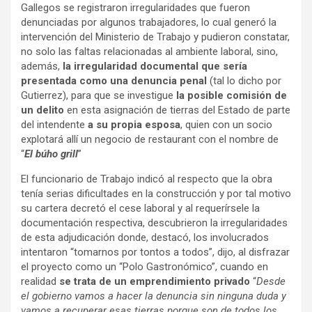
Gallegos se registraron irregularidades que fueron
denunciadas por algunos trabajadores, lo cual generó la
intervención del Ministerio de Trabajo y pudieron constatar,
no solo las faltas relacionadas al ambiente laboral, sino,
además,
la irregularidad documental que sería
presentada como una denuncia penal
(tal lo dicho por
Gutierrez), para que se investigue
la posible comisión de
un delito
en esta asignación de tierras del Estado de parte
del intendente
a su propia esposa
, quien con un socio
explotará allí un negocio de restaurant con el nombre de
“
El búho grill
”
El funcionario de Trabajo indicó al respecto que la obra
tenía serias dificultades en la construcción y por tal motivo
su cartera decretó el cese laboral y al requerírsele la
documentación respectiva, descubrieron la irregularidades
de esta adjudicación donde, destacó, los involucrados
intentaron “tomarnos por tontos a todos”, dijo, al disfrazar
el proyecto como un “Polo Gastronómico”, cuando en
realidad
se trata de un emprendimiento privado
“
Desde
el gobierno vamos a hacer la denuncia sin ninguna duda y
vamos a recuperar esas tierras porque son de todos los