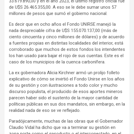
33.619.890,00 y en el año 2023, el último registro oficial fue
de U$S 26.465.355,00. A eso se le debe sumar unos 57
millones de pesos que sumó el gobierno nacional.
Es decir que en ocho años el Fondo UNIRSE manejó la
nada despreciable cifra de U$S 155.070.137,00 (más de
ciento cincuenta y cinco millones de dólares) y de acuerdo
a fuentes propias en distintas localidades del interior, está
corroborado que muchos de estos fondos los intendentes
los han usado para bajar el rojo de sus cuentas. Este es el
caso de los municipios de la cuenca carbonífera.
La ex gobernadora Alicia Kirchner armó un prolijo folleto
explicativo de cómo se invirtió el Fondo Unirse en los años
de su gestión y con ilustraciones a todo color y mucho
discurso populista, el producido de esos aportes mineros
parecen haber sido el sustento de la mayor cantidad de
políticas públicas en sus dos mandatos, sin embargo, en la
realidad nada de eso se ve reflejado.
Paradójicamente, muchas de las obras que el Gobernador
Claudio Vidal ha dicho que va a terminar su gestión en
zona norte como el gasoducto o el interconectado, en el