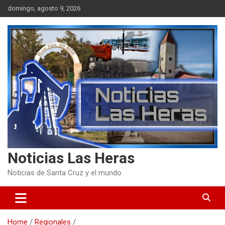
Skip
domingo, agosto 9, 2026
to
content
Noticias Las Heras
Noticias de Santa Cruz y el mundo
Home
Regionales