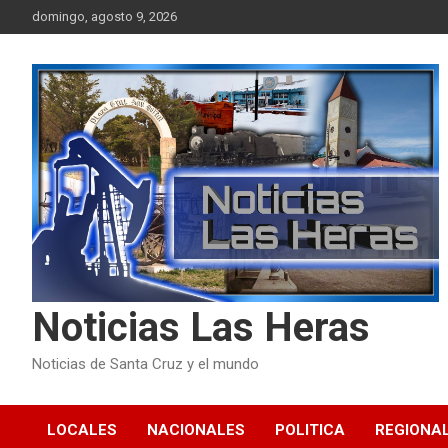
Skip
domingo, agosto 9, 2026
to
content
Noticias Las Heras
Noticias de Santa Cruz y el mundo
LOCALES
NACIONALES
POLITICA
REGIONA