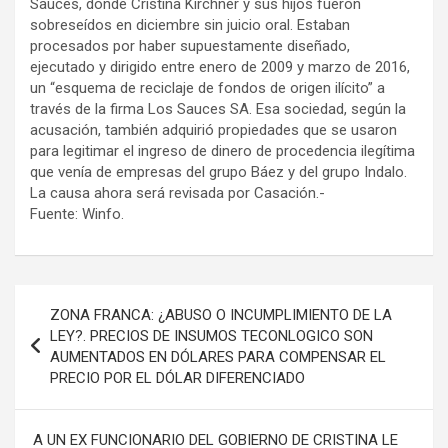
Sauces, donde Cristina Kirchner y sus hijos fueron
sobreseídos en diciembre sin juicio oral. Estaban
procesados por haber supuestamente diseñado,
ejecutado y dirigido entre enero de 2009 y marzo de 2016,
un “esquema de reciclaje de fondos de origen ilícito” a
través de la firma Los Sauces SA. Esa sociedad, según la
acusación, también adquirió propiedades que se usaron
para legitimar el ingreso de dinero de procedencia ilegítima
que venía de empresas del grupo Báez y del grupo Indalo.
La causa ahora será revisada por Casación.-
Fuente: Winfo.
Navegación
ZONA FRANCA: ¿ABUSO O INCUMPLIMIENTO DE LA
de
LEY?. PRECIOS DE INSUMOS TECONLOGICO SON
AUMENTADOS EN DÓLARES PARA COMPENSAR EL
entradas
PRECIO POR EL DÓLAR DIFERENCIADO
A UN EX FUNCIONARIO DEL GOBIERNO DE CRISTINA LE