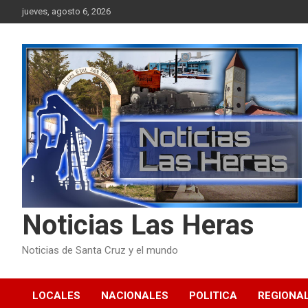
Skip
jueves, agosto 6, 2026
to
content
Noticias Las Heras
Noticias de Santa Cruz y el mundo
LOCALES
NACIONALES
POLITICA
REGIONA