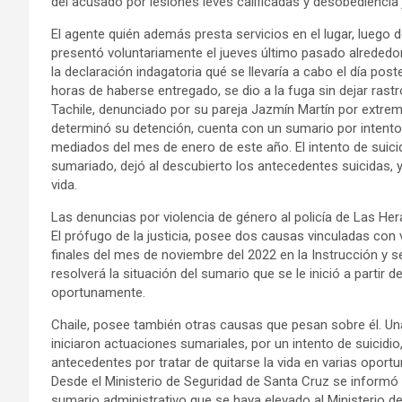
del acusado por lesiones leves calificadas y desobediencia j
El agente quién además presta servicios en el lugar, luego 
presentó voluntariamente el jueves último pasado alrededo
la declaración indagatoria qué se llevaría a cabo el día pos
horas de haberse entregado, se dio a la fuga sin dejar rast
Tachile, denunciado por su pareja Jazmín Martín por extre
determinó su detención, cuenta con un sumario por intento d
mediados del mes de enero de este año. El intento de suicid
sumariado, dejó al descubierto los antecedentes suicidas, y
vida.
Las denuncias por violencia de género al policía de Las Her
El prófugo de la justicia, posee dos causas vinculadas con v
finales del mes de noviembre del 2022 en la Instrucción y
resolverá la situación del sumario que se le inició a partir
oportunamente.
Chaile, posee también otras causas que pesan sobre él. Una
iniciaron actuaciones sumariales, por un intento de suicidio
antecedentes por tratar de quitarse la vida en varias oportu
Desde el Ministerio de Seguridad de Santa Cruz se informó a
sumario administrativo que se haya elevado al Ministerio de 