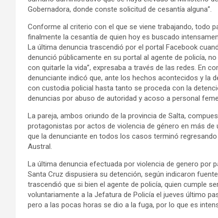
Gobernadora, donde conste solicitud de cesantía alguna”.
Conforme al criterio con el que se viene trabajando, todo pa
finalmente la cesantía de quien hoy es buscado intensamen
La última denuncia trascendió por el portal Facebook cuando
denunció públicamente en su portal al agente de policía, n
con quitarle la vida”, expresaba a través de las redes. En 
denunciante indicó que, ante los hechos acontecidos y la d
con custodia policial hasta tanto se proceda con la detenc
denuncias por abuso de autoridad y acoso a personal femen
La pareja, ambos oriundo de la provincia de Salta, compue
protagonistas por actos de violencia de género en más de 
que la denunciante en todos los casos terminó regresando 
Austral.
La última denuncia efectuada por violencia de genero por par
Santa Cruz dispusiera su detención, según indicaron fuen
trascendió que si bien el agente de policía, quien cumple se
voluntariamente a la Jefatura de Policía el jueves último pa
pero a las pocas horas se dio a la fuga, por lo que es int