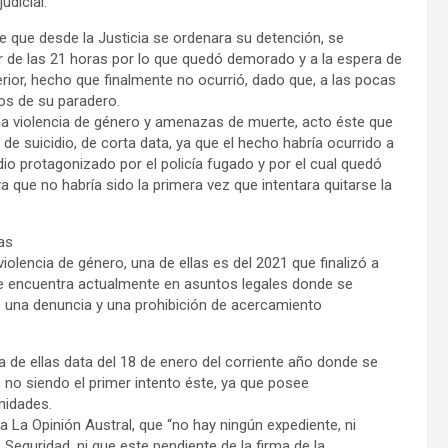
udicial.
de que desde la Justicia se ordenara su detención, se
r de las 21 horas por lo que quedó demorado y a la espera de
terior, hecho que finalmente no ocurrió, dado que, a las pocas
ros de su paradero.
ma violencia de género y amenazas de muerte, acto éste que
e suicidio, de corta data, ya que el hecho habría ocurrido a
io protagonizado por el policía fugado y por el cual quedó
a que no habría sido la primera vez que intentara quitarse la
as
iolencia de género, una de ellas es del 2021 que finalizó a
 se encuentra actualmente en asuntos legales donde se
 de una denuncia y una prohibición de acercamiento
 de ellas data del 18 de enero del corriente año donde se
, no siendo el primer intento éste, ya que posee
nidades.
 La Opinión Austral, que “no hay ningún expediente, ni
Seguridad, ni que este pendiente de la firma de la