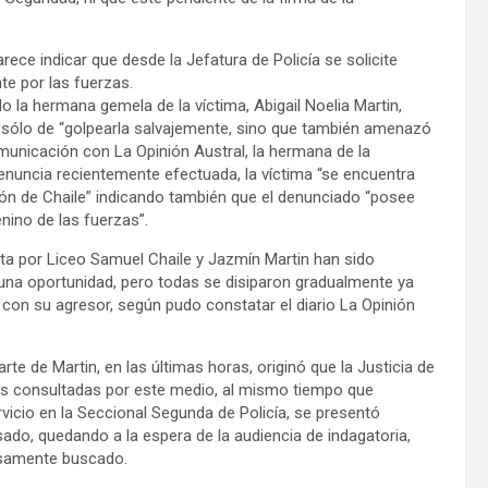
rece indicar que desde la Jefatura de Policía se solicite
te por las fuerzas.
 la hermana gemela de la víctima, Abigail Noelia Martin,
o sólo de “golpearla salvajemente, sino que también amenazó
comunicación con La Opinión Austral, la hermana de la
enuncia recientemente efectuada, la víctima “se encuentra
ión de Chaile” indicando también que el denunciado “posee
ino de las fuerzas”.
sta por Liceo Samuel Chaile y Jazmín Martin han sido
una oportunidad, pero todas se disiparon gradualmente ya
con su agresor, según pudo constatar el diario La Opinión
te de Martin, en las últimas horas, originó que la Justicia de
tes consultadas por este medio, al mismo tiempo que
rvicio en la Seccional Segunda de Policía, se presentó
sado, quedando a la espera de la audiencia de indagatoria,
ensamente buscado.