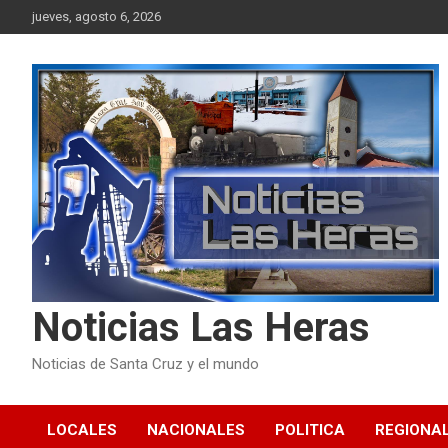
Skip
jueves, agosto 6, 2026
to
content
Noticias Las Heras
Noticias de Santa Cruz y el mundo
LOCALES
NACIONALES
POLITICA
REGIONA