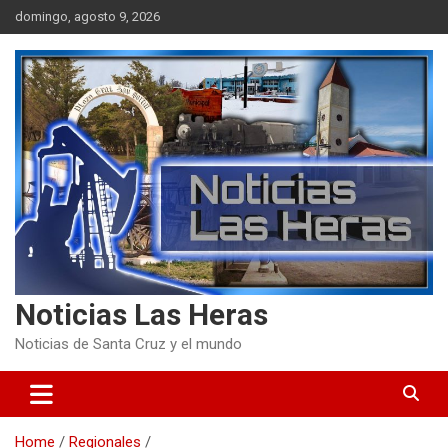
Skip
domingo, agosto 9, 2026
to
content
Noticias Las Heras
Noticias de Santa Cruz y el mundo
Home
Regionales